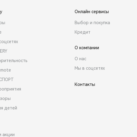
y
Онлайн сервисы
ары
Выбор и покупка
е
Кредит
соцсетях
О компании
ERY
О нас
орительность
Мы в соцсетях
emote
 СПОРТ
Контакты
роприятия
зоры
ля детей
и акции