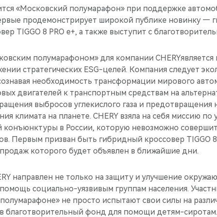
тоится «Московский полумарафон» при поддержке автом
ервые продемонстрирует широкой публике новинку — 
вер TIGGO 8 PRO e+, а также выступит с благотворител
ковским полумарафоном» для компании CHERYявляется
ении стратегических ESG-целей. Компания следует эко
осознавая необходимость трансформации мирового авто
овых двигателей к транспортным средствам на альтерна
кращения выбросов углекислого газа и предотвращения
ия климата на планете. CHERY взяла на себя миссию по
 конъюнктуры в России, которую невозможно совершит
в. Первым призван быть гибридный кроссовер TIGGO 8
продаж которого будет объявлен в ближайшие дни.
RY направлен не только на защиту и улучшение окружаю
омощь социально-уязвивым группам населения. Участни
 полумарафоне» не просто испытают свои силы на разли
д в благотворительный фонд для помощи детям-сиротам