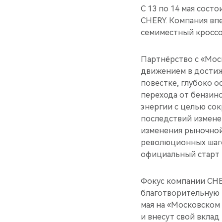
С 13 по 14 мая сос
CHERY. Компания вп
семиместный кроссо
Партнёрство с «Мос
движением в достиж
повестке, глубоко 
перехода от бензин
энергии с целью со
последствий изменен
изменения рыночной
революционных шаго
официальный старт 
Фокус компании CHE
благотворительную п
мая на «Московском
и внесут свой вкла