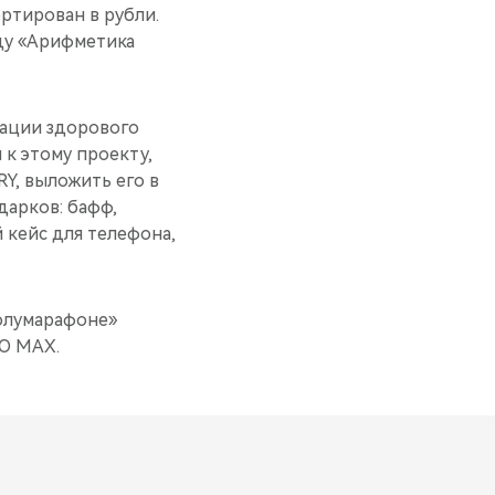
ртирован в рубли.
ду «Арифметика
зации здорового
 к этому проекту,
Y, выложить его в
дарков: бафф,
 кейс для телефона,
полумарафоне»
O MAX.