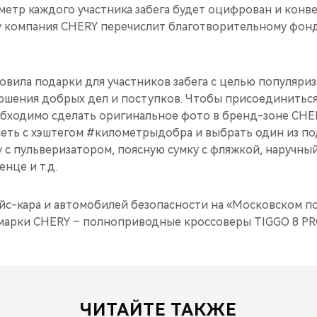
етр каждого участника забега будет оцифрован и конве
 компания CHERY перечислит благотворительному фон
овила подарки для участников забега с целью популяри
ршения добрых дел и поступков. Чтобы присоединиться
обходимо сделать оригинальное фото в бренд-зоне CHER
еть с хэштегом #километрыдобра и выбрать один из по
с пульверизатором, поясную сумку с фляжкой, наручный
нце и т.д.
эйс-кара и автомобилей безопасности на «Московском 
марки CHERY – полноприводные кроссоверы TIGGO 8 PR
ЧИТАЙТЕ ТАКЖЕ