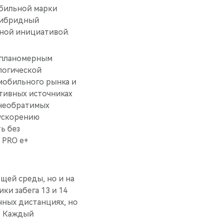
обильной марки
гибридный
ьной инициативой.
 планомерным
логической
мобильного рынка и
тивных источниках
 необратимых
 ускорению
ь без
 PRO e+
щей среды, но и на
ки забега 13 и 14
чных дистанциях, но
. Каждый