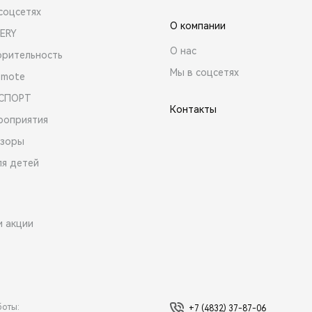
соцсетях
О компании
ERY
О нас
орительность
Мы в соцсетях
emote
 СПОРТ
Контакты
роприятия
зоры
ля детей
и акции
боты:
+7 (4832) 37-87-06