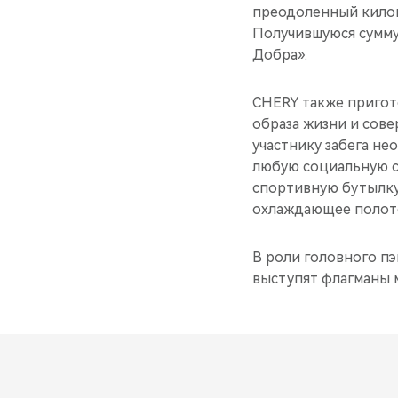
преодоленный килом
Получившуюся сумму
Добра».
CHERY также пригот
образа жизни и сове
участнику забега не
любую социальную с
спортивную бутылку 
охлаждающее полоте
В роли головного п
выступят флагманы 