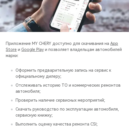
CHERY REMOTE
CHERY И СПОРТ
НАШИ МЕРОПРИЯТИЯ
Приложение MY CHERY доступно для скачивания на
App
ВИДЕООБЗОРЫ
Store
и
Google Play
и позволяет владельцам автомобилей
марки:
CHERY ДЛЯ ДЕТЕЙ
Оформить предварительную запись на сервис к
официальному дилеру;
Отслеживать историю ТО и коммерческих ремонтов
автомобиля;
Проверить наличие сервисных мероприятий;
Скачать руководство по эксплуатации автомобиля,
сервисную книжку;
Выполнить оценку качества ремонта CSI;