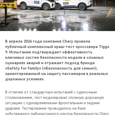
CHERY REMOTE
CHERY И СПОРТ
НАШИ МЕРОПРИЯТИЯ
ВИДЕООБЗОРЫ
В апреле 2026 года компания Chery провела
публичный комплексный краш-тест кроссовера Tiggo
9. Испытание подтверждает эффективность
CHERY ДЛЯ ДЕТЕЙ
ключевых систем безопасности модели в сложных
сценариях аварий и отражает подход бренда
«Safety For Family» («Безопасность для семьи»),
ориентированный на защиту пассажиров в реальных
дорожных условиях.
В отличие от стандартных испытаний с одиночным
столкновением, тест моделировал сложную дорожную
ситуацию с одновременными фронтальным и задним
ударами. Тестирование проводилось на базе
собственного лабораторного центра безопасности Chery