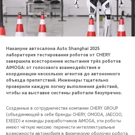
CHERY REMOTE
CHERY И СПОРТ
НАШИ МЕРОПРИЯТИЯ
ВИДЕООБЗОРЫ
Накануне автосалона Auto Shanghai 2025
лаборатория тестирования роботов от CHERY
завершила всесторонние испытания трёх роботов
CHERY ДЛЯ ДЕТЕЙ
AiMOGA: от голосового взаимодействия и
координации нескольких агентов до автономного
объезда препятствий. Инженеры тщательно
проверили каждую логику выполнения действий,
чтобы на выставке системы работали безупречно.
Созданные в сотрудничестве компании CHERY GROUP
(объединяющей в себе бренды CHERY, OMODA, JAECOO,
EXEED) и команды разработчиков AiMOGA, эти роботы
имеют чёткую миссию: перенести интеллектуальные
возможности автомобиля в физическую оболочку робота.