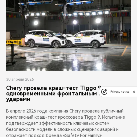
30 апреля 2026
Chery провела краш-тест Tiggo 9 с
Privacy notice
одновременными фронтальным и задним
ударами
В апреле 2026 года компания Chery провела публичный
комплексный краш-тест кроссовера Tiggo 9. Испытание
подтверждает эффективность ключевых систем
безопасности модели в сложных сценариях аварий и
отражает подход бренда «Safety For Family»