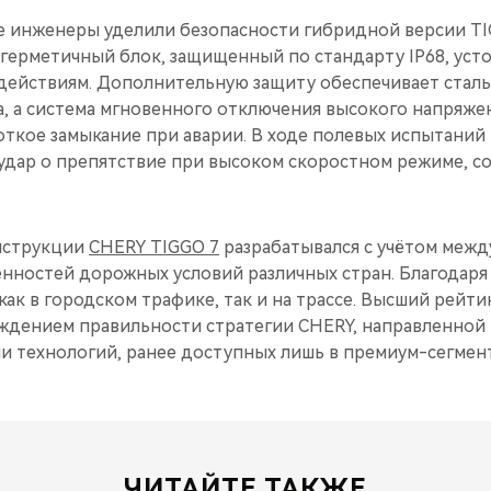
 инженеры уделили безопасности гибридной версии TIG
 герметичный блок, защищенный по стандарту IP68, усто
действиям. Дополнительную защиту обеспечивает стал
 а система мгновенного отключения высокого напряжени
ткое замыкание при аварии. В ходе полевых испытаний 
удар о препятствие при высоком скоростном режиме, с
нструкции
CHERY TIGGO 7
разрабатывался с учётом меж
енностей дорожных условий различных стран. Благодаря
ак в городском трафике, так и на трассе. Высший рейти
дением правильности стратегии CHERY, направленной 
и технологий, ранее доступных лишь в премиум-сегмент
ЧИТАЙТЕ ТАКЖЕ