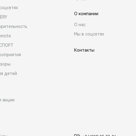
соцсетях
О компании
ERY
О нас
орительность
Мы в соцсетях
emote
 СПОРТ
Контакты
роприятия
зоры
ля детей
и акции