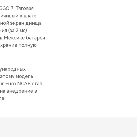
GO 7. Тяговая
йчивый к влаге,
ьной экран днища
я (за 2 мс)
в Мексике батарея
охранив полную
дународных
 этому модель
нг Euro NCAP стал
на внедрение в
е.