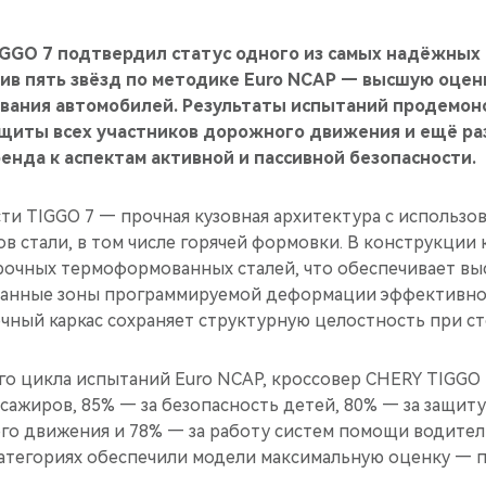
GGO 7 подтвердил статус одного из самых надёжных 
чив пять звёзд по методике Euro NCAP — высшую оцен
вания автомобилей. Результаты испытаний продемон
ащиты всех участников дорожного движения и ещё ра
енда к аспектам активной и пассивной безопасности.
ти TIGGO 7 — прочная кузовная архитектура с использо
 стали, в том числе горячей формовки. В конструкции 
рочных термоформованных сталей, что обеспечивает вы
ованные зоны программируемой деформации эффективн
очный каркас сохраняет структурную целостность при с
о цикла испытаний Euro NCAP, кроссовер CHERY TIGGO 
сажиров, 85% — за безопасность детей, 80% — за защит
го движения и 78% — за работу систем помощи водител
категориях обеспечили модели максимальную оценку — п