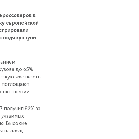
кроссоверов в
ку европейской
стрировали
з подчеркнули
ванием
кузова до 65%
сокую жёсткость
о поглощают
толкновении.
7 получил 82% за
у уязвимых
ю. Высокие
ять звёзд.