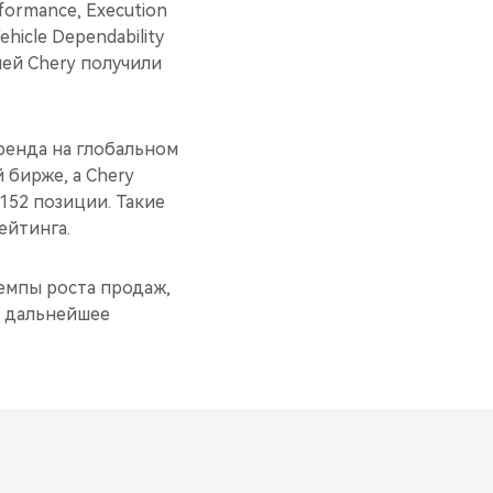
formance, Execution
hicle Dependability
лей Chery получили
ренда на глобальном
 бирже, а Chery
 152 позиции. Такие
ейтинга.
темпы роста продаж,
и дальнейшее