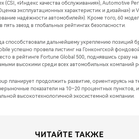
ex (CSI, «Индекс качества обслуживания»), Automotive Per
Оценка эксплуатационных характеристик и дизайна») и Ve
ование надёжности автомобилей»). Кроме того, 60 моде
 пять звезд в глобальных рейтингах безопасности.
да способствовали дальнейшему укреплению позиций б
obile успешно провела листинг на Гонконгской фондовой
есто в рейтинге Fortune Global 500, поднявшись сразу на
самыми высокими среди всех автомобильных компаний р
roup планирует продолжить развитие, ориентируясь на 
рыночные показатели на 10–20 процентных пунктов, 
льной высокотехнологичной экосистемной компании.
ЧИТАЙТЕ ТАКЖЕ