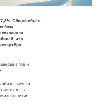
 7,8%. Общий объём
ая база
и сохранили
обилей, что
экспортёра
завершив год и
х.
тырём ключевым
х источниках
пом в развитии