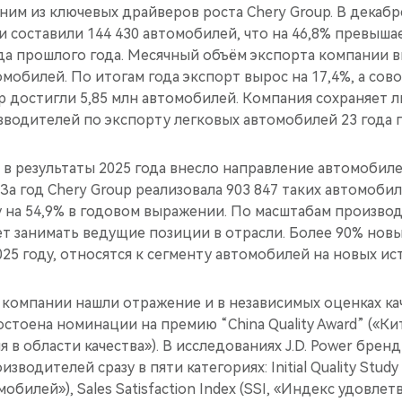
ним из ключевых драйверов роста Chery Group. В декабр
 составили 144 430 автомобилей, что на 46,8% превыша
да прошлого года. Месячный объём экспорта компании 
омобилей. По итогам года экспорт вырос на 17,4%, а со
p достигли 5,85 млн автомобилей. Компания сохраняет 
зводителей по экспорту легковых автомобилей 23 года 
в результаты 2025 года внесло направление автомобиле
 За год Chery Group реализовала 903 847 таких автомобил
 на 54,9% в годовом выражении. По масштабам производ
т занимать ведущие позиции в отрасли. Более 90% новы
25 году, относятся к сегменту автомобилей на новых ис
компании нашли отражение и в независимых оценках кач
остоена номинации на премию “China Quality Award” («Ки
 в области качества»). В исследованиях J.D. Power бренд
зводителей сразу в пяти категориях: Initial Quality Stud
обилей»), Sales Satisfaction Index (SSI, «Индекс удовле