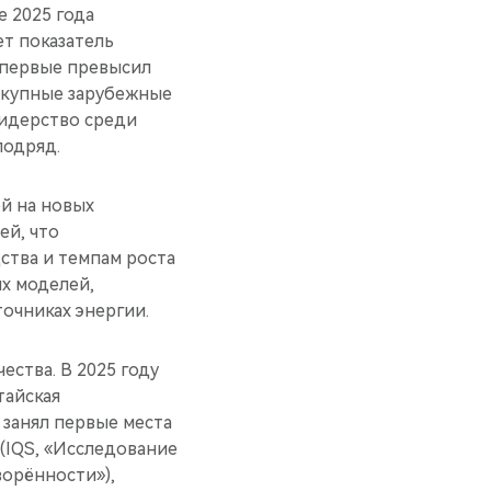
е 2025 года
ет показатель
впервые превысил
вокупные зарубежные
лидерство среди
подряд.
й на новых
ей, что
ства и темпам роста
х моделей,
точниках энергии.
ества. В 2025 году
тайская
 занял первые места
y (IQS, «Исследование
творённости»),